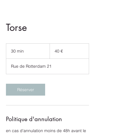
Torse
40
euros
30 min
3
40 €
0
m
Rue de Rotterdam 21
i
n
Réserver
Politique d'annulation
en cas d'annulation moins de 48h avant le