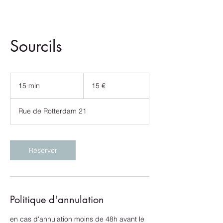
Sourcils
15
euros
15 min
1
15 €
5
m
Rue de Rotterdam 21
i
n
Réserver
Politique d'annulation
en cas d'annulation moins de 48h avant le