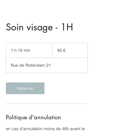
Soin visage - 1H
95
euros
1 h 15 min
1
95 €
1
5
Rue de Rotterdam 21
m
i
n
Réserver
Politique d'annulation
en cas d'annulation moins de 48h avant le