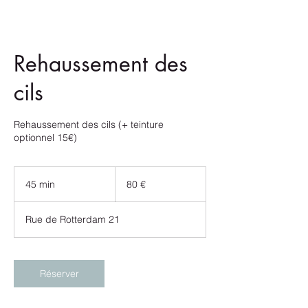
Rehaussement des
cils
Rehaussement des cils (+ teinture
optionnel 15€)
80
euros
45 min
4
80 €
5
m
Rue de Rotterdam 21
i
n
Réserver