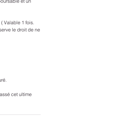
boursable et un
( Valable 1 fois.
serve le droit de ne
uré.
assé cet ultime