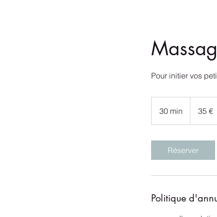
Massage
Pour initier vos pet
35
euros
30 min
3
35 €
0
m
i
Réserver
n
Politique d'ann