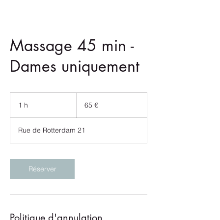
Massage 45 min -
Dames uniquement
65
euros
1 h
1
65 €
Rue de Rotterdam 21
Réserver
Politique d'annulation