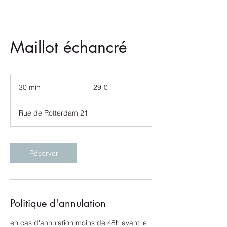
Maillot échancré
29
euros
30 min
3
29 €
0
m
Rue de Rotterdam 21
i
n
Réserver
Politique d'annulation
en cas d'annulation moins de 48h avant le