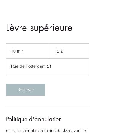
Lèvre supérieure
12
euros
10 min
1
12 €
0
m
Rue de Rotterdam 21
i
n
Réserver
Politique d'annulation
en cas d'annulation moins de 48h avant le