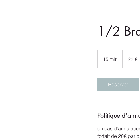
1/2 Br
22
euros
15 min
1
22 €
5
m
i
Réserver
n
Politique d'ann
en cas d'annulatio
forfait de 20€ par 